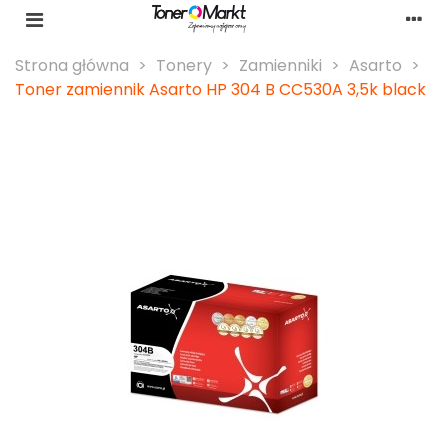
Strona główna
>
Tonery
>
Zamienniki
>
Asarto
>
Toner zamiennik Asarto HP 304 B CC530A 3,5k black