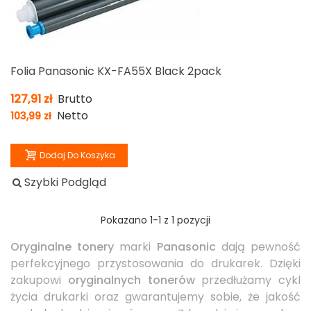
Folia Panasonic KX-FA55X Black 2pack
127,91 zł
Brutto
Netto
103,99 zł
Dodaj Do Koszyka
Szybki Podgląd
Pokazano
1
-1 z 1 pozycji
Oryginalne tonery
marki
Panasonic
dają pewność
perfekcyjnego przystosowania do drukarek. Dzięki
zakupowi
oryginalnych tonerów
przedłużamy cykl
życia drukarki oraz gwarantujemy sobie, że jakość