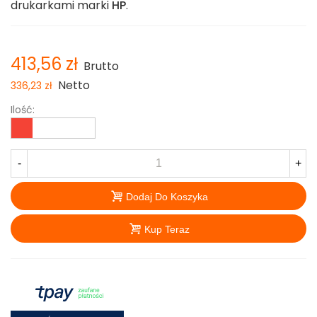
drukarkami marki
HP
.
413,56 zł
Brutto
Netto
336,23 zł
Ilość:
-
+
Dodaj Do Koszyka
Kup Teraz