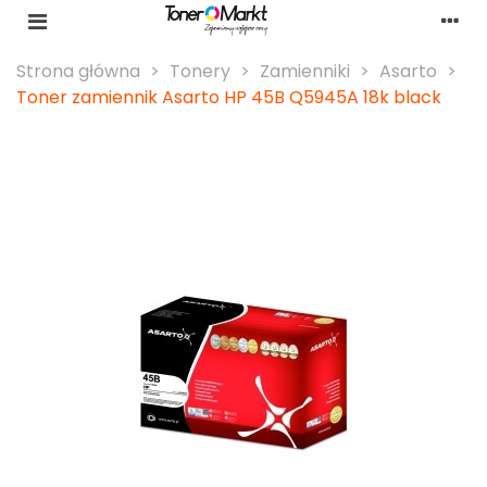
Strona główna
>
Tonery
>
Zamienniki
>
Asarto
>
Toner zamiennik Asarto HP 45B Q5945A 18k black