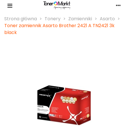
Strona główna
>
Tonery
>
Zamienniki
>
Asarto
>
Toner zamiennik Asarto Brother 2421 A TN2421 3k
black