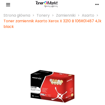
Strona główna
>
Tonery
>
Zamienniki
>
Asarto
>
Toner zamiennik Asarto Xerox X 3210 B 106R01487 4,1k
black